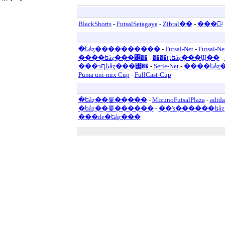
BlackShorts
-
FutsalSetagaya
-
Zibral��
-
���²
�եåȥ����������
-
Futsal-Net
-
Futsal-Ne
����եåȥ���꡼��
-
����ԥեåȥ���Ϣ��
-
���ͻԥեåȥ���꡼��
-
Serie-Net
-
����եåȥ
Puma uni-mix Cup
-
FullCast-Cup
�եåȥ��륯��ֲ���
-
MizunoFutsalPlaza
-
adida
�եåȥ��륯������
-
��'s������եå
���de�եåȥ���