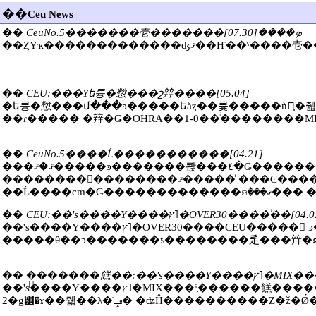
��
Ceu News
��
CeuNo.5�������壱�������ܤ����[07.30]
��
CEU:���Υե륭�㥹���շ辡����[05.04]
�ե륭�㥹���մ���ͽ�����եåȥ��륯�����ǹԤ�줿�� ͽ�
��ɾ����� �辡�Ǥ�OHRA��1-0��ͥ��������
��
CeuNo.5����Ĺ�����������[04.21]
���ޤ�ޤ�����ͽ�������콵���٤�Ǥ����������äѤ��Ǥ��������ζ��������줵
��������򤹤��������ޤ����� ̾���Ͼ����ʤޤ��Ҥ��ˤǤ����νţ�������g
��Ĺ����cm�Ǥ����������
��
CEU:��'s����Υ����ץ˥�OVER30����ͥ��[04.
��'s����Υ����ץ˥�OVER30����CEU����� ͽ��1����ܤϡ�MIX�辡����ꥢ�ߡ�����0-1���Ԥ�뤬
��
�֤������餻��:��'s���
��'s����Υ����ץ˥�MIX���ˤ֤������餻������� ͽ�����Ĵ�˾����夬�ꡢ�������Ͼ��²MIX�����ࡣ1-