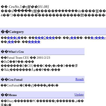
��
CeuNo.5�η뺧��[01.08]
���մ�����η뺧�����ܹ�������ǳ����줿�� ���դ����ڤʡ���֡פ��������ޤꡢ��ʡ
4��ˤϿ�������̿������������餷������
��
Category
��
���å�
��-
��
���󥱡���
��-
��
ͽ��
��-
��
�ݥ��
��
ι��
��-
��
����
��
What's Ceu
��Futsal Team CEU �� 2001/2/23
�ǲ򻶤��Ƥ��ޤ���
�������Ȥ�CEU���С��γ�ư��Ͽ���濴
�˥եåȥ�������Ǻܤ��Ƥ��ޤ���
��
Result
Ceu Futsal
��CeuFutsal�Ȥ��ƺƷ����ǥ��á�
��
Update
Memo
��Diary������PC������ƹ������ڤ��
桼�á�